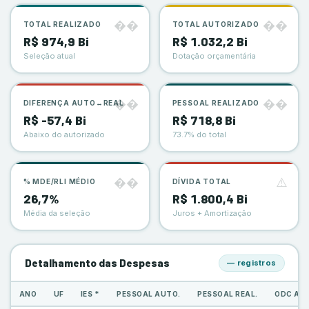
��
��
TOTAL REALIZADO
TOTAL AUTORIZADO
R$ 974,9 Bi
R$ 1.032,2 Bi
Seleção atual
Dotação orçamentária
��
��
DIFERENÇA AUTO↔REAL
PESSOAL REALIZADO
R$ -57,4 Bi
R$ 718,8 Bi
Abaixo do autorizado
73.7% do total
��
⚠️
% MDE/RLI MÉDIO
DÍVIDA TOTAL
26,7%
R$ 1.800,4 Bi
Média da seleção
Juros + Amortização
Detalhamento das Despesas
— registros
ANO
UF
IES *
PESSOAL AUTO.
PESSOAL REAL.
ODC AU