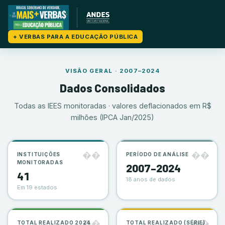
+ VERBAS PARA A EDUCAÇÃO PÚBLICA
VISÃO GERAL · 2007–2024
Dados Consolidados
Todas as IEES monitoradas · valores deflacionados em R$
milhões (IPCA Jan/2025)
��️
��
INSTITUIÇÕES
PERÍODO DE ANÁLISE
MONITORADAS
2007–2024
41
18 anos de dados
Em 19 estados
��
��
TOTAL REALIZADO 2024
TOTAL REALIZADO (SÉRIE)