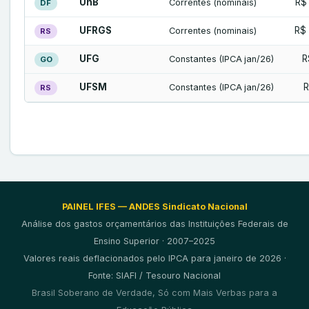
UnB
R$
Correntes (nominais)
DF
UFRGS
R$ 
Correntes (nominais)
RS
UFG
R
Constantes (IPCA jan/26)
GO
UFSM
R
Constantes (IPCA jan/26)
RS
PAINEL IFES — ANDES Sindicato Nacional
Análise dos gastos orçamentários das Instituições Federais de
Ensino Superior · 2007–2025
Valores reais deflacionados pelo IPCA para janeiro de 2026 ·
Fonte: SIAFI / Tesouro Nacional
Brasil Soberano de Verdade, Só com Mais Verbas para a