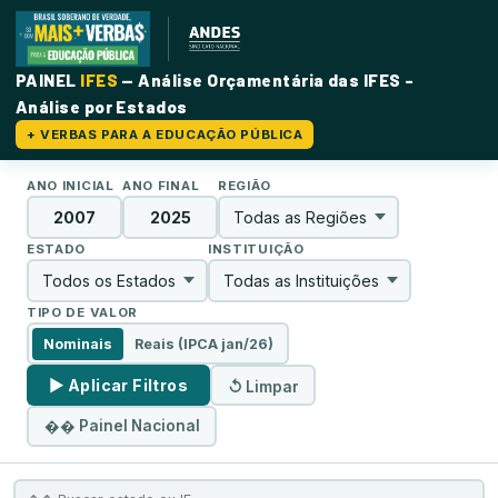
PAINEL
IFES
— Análise Orçamentária das IFES -
Análise por Estados
+ VERBAS PARA A EDUCAÇÃO PÚBLICA
ANO INICIAL
ANO FINAL
REGIÃO
ESTADO
INSTITUIÇÃO
TIPO DE VALOR
Nominais
Reais (IPCA jan/26)
▶ Aplicar Filtros
↺ Limpar
�� Painel Nacional