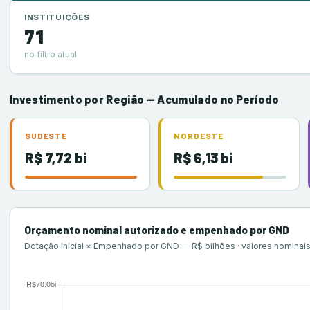
RN
SE
▼
▼
INSTITUIÇÕES
UFERSA
UFRN
UFS
71
CENTRO-OESTE
▼
no filtro atual
DF
GO
MS
▼
▼
▼
UnB
UFCAT
UFG
UFJ
UFGD
UFMS
Investimento por Região — Acumulado no Período
MT
▼
UFMT
UFR
SUDESTE
NORDESTE
SUDESTE
▼
R$ 7,72 bi
R$ 6,13 bi
ES
▼
UFES
MG
▼
Orçamento nominal autorizado e empenhado por GND
CEFET-MG
IF Sudeste-MG
UFJF
UFLA
UFMG
UFOP
Dotação inicial × Empenhado por GND — R$ bilhões · valores nominai
UFSJ
UFTM
UFU
UFV
UFVJM
UNIFAL
UNIFEI
RJ
▼
UFF
UFRJ
UFRRJ
UNIRIO
SP
▼