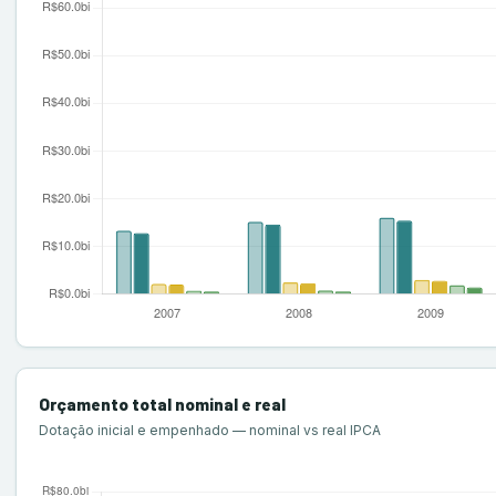
UFABC
UFSCar
UNIFESP
SUL
▼
PR
▼
IFPR
UFPR
UTFPR
RS
▼
IFRS
UFCSPA
UFPel
UFRGS
UFSM
UNIPAMPA
SC
▼
UFFS
UFSC
Orçamento total nominal e real
Dotação inicial e empenhado — nominal vs real IPCA