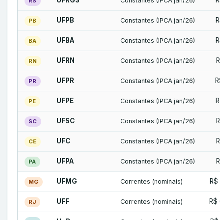
UFRGS
R
Constantes (IPCA jan/26)
RS
UFPB
R
Constantes (IPCA jan/26)
PB
UFBA
R
Constantes (IPCA jan/26)
BA
UFRN
R
Constantes (IPCA jan/26)
RN
UFPR
R
Constantes (IPCA jan/26)
PR
UFPE
R
Constantes (IPCA jan/26)
PE
UFSC
R
Constantes (IPCA jan/26)
SC
UFC
R
Constantes (IPCA jan/26)
CE
UFPA
R
Constantes (IPCA jan/26)
PA
UFMG
R$ 
Correntes (nominais)
MG
UFF
R$ 
Correntes (nominais)
RJ