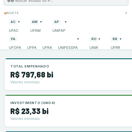
NORTE
▼
AC
AM
AP
▼
▼
▼
UFAC
UFAM
UNIFAP
PA
RO
RR
▼
▼
▼
UFOPA
UFPA
UFRA
UNIFESSPA
UNIR
UFRR
TO
▼
UFNT
UFT
TOTAL EMPENHADO
R$ 797,68 bi
NORDESTE
▼
Valores nominais
AL
BA
▼
▼
UFAL
UFBA
UFOB
UFRB
UFSB
CE
MA
PB
▼
▼
▼
INVESTIMENTO (GND4)
UFC
R$ 23,33 bi
UFCA
UNILAB
UFMA
UFCG
UFPB
PE
PI
▼
▼
Valores nominais
UFAPE
UFPE
UFRPE
UNIVASF
IFPI
UFPI