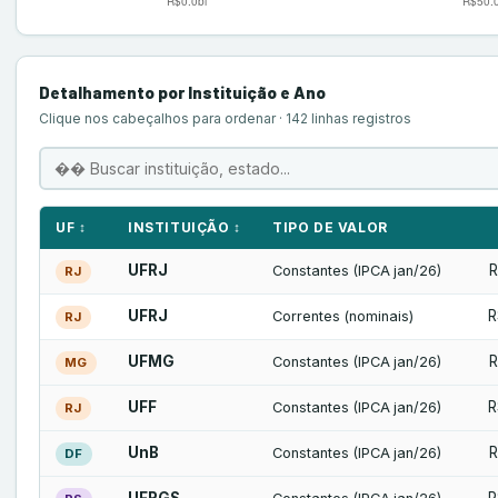
Detalhamento por Instituição e Ano
Clique nos cabeçalhos para ordenar ·
142 linhas
registros
UF ↕
INSTITUIÇÃO ↕
TIPO DE VALOR
UFRJ
R
Constantes (IPCA jan/26)
RJ
UFRJ
R
Correntes (nominais)
RJ
UFMG
R
Constantes (IPCA jan/26)
MG
UFF
R
Constantes (IPCA jan/26)
RJ
UnB
R
Constantes (IPCA jan/26)
DF